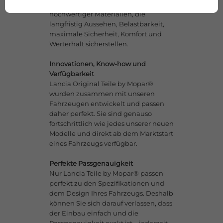
erfüllt strenge Prüfstandards dank
hochwertiger Materialien, die
langfristig Aussehen, Belastbarkeit,
maximale Sicherheit, Komfort und
Werterhalt sicherstellen.
Innovationen, Know-how und
Verfügbarkeit
Lancia Original Teile by Mopar®
wurden zusammen mit unseren
Fahrzeugen entwickelt und passen
daher perfekt. Sie sind genauso
fortschrittlich wie jedes unserer neuen
Modelle und direkt ab dem Marktstart
eines Fahrzeugs verfügbar.
Perfekte Passgenauigkeit
Nur Lancia Teile by Mopar® passen
perfekt zu den Spezifikationen und
dem Design Ihres Fahrzeugs. Deshalb
können Sie sich darauf verlassen, dass
der Einbau einfach und die