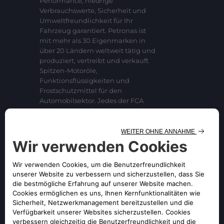
Performance, niedrige
Verbrauchswerte, Sicherheit und
Umweltfreundlichkeit für Ihr
Fahrzeug garantiert. Petronas ist
mit mehr als 30 Eigenmarken in
über 20 Ländern weltweit tätig und
produziert, vertreibt und verkauft
Spitzen-Motoröle,
Funktionsflüssigkeiten und
Frostschutzmittel für den
Automobilsektor. Jedes der FCA
Fahrzeugmodelle wird von Werk
aus mit Petronas-
Originalprodukten geliefert, deren
weitere Verwendung wir in den
Betriebsanleitungen wärmstens
empfehlen.
MEHR ERFAHREN