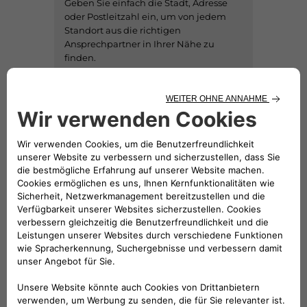
Geben Sie einfach die Stadt, Adresse
oder Postleitzahl ein, um von jedem
Standort aus die richtigen
Ansprechpartner in Ihrer Nähe zu
finden.
Händler finden
GEBÜHRENFREIE NUMMER
Sie erreichen Fiat telefonisch unter der
gebührenfreien Nummer 00800 5262