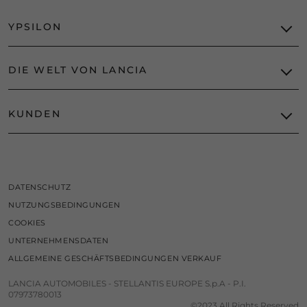
YPSILON
EDIZIONE LIMITATA CASSINA
DIE WELT VON LANCIA
LANCIA PU+RA HPE
KUNDEN
DIE NEUE ÄRA
IKONE
WARTUNG UND SERVICE
DESIGN LAB
SERVICELEISTUNGEN NACH DEM VERKAUF
NEWS & EVENTS
GARANTIE- UND SERVICEVERTRÄGE
DATENSCHUTZ
E-SERVICE
NUTZUNGSBEDINGUNGEN
ASSISTANCE
COOKIES
KUNDENDIENST
UNTERNEHMENSDATEN
WERKSTATT FINDEN
GESCHÄFTSKUNDEN
ALLGEMEINE GESCHÄFTSBEDINGUNGEN VERKAUF
RETTUNGSDATENBLÄTTER
LANCIA AUTOMOBILES - STELLANTIS EUROPE S.p.A - P.I.
07973780013
©2023 All Rights Reserved
SERVICELEISTUNGEN UND ERSATZTEILE