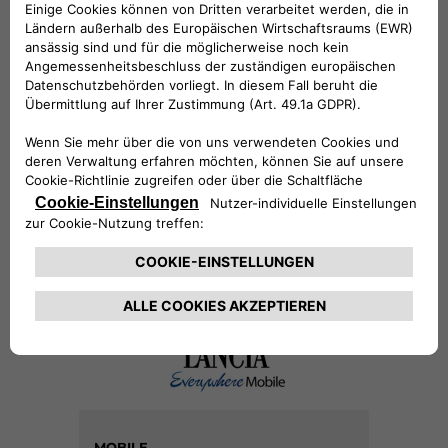
4200 aus fast allen europäischen
Ländern*.
Sie können auf Ihrem Telefon auch die
Schnellwahlfunktion nutzen, indem Sie
auf dem Ziffernblock „00800
Lancia 0000“ eingeben.
* Bitte beachten Sie, dass seitens Ihres
Mobilfunkanbieters Gebühren anfallen
können, wenn Sie Anrufe aus dem
Ausland oder über das Mobilfunknetz
tätigen.
MOBILE